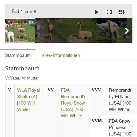
Bild 1 von 6
Stammbaum
Vlies-Informationen
Stammbaum
V: Vater, M: Mutter
V
VV
VVV
WLA Royal
FDA
Rembrandt
Shaka (A)
Rembrandt's
by El Nino
[100-WH
Royal Snow
(USA) [100-
White]
(USA) [100-
WH White]
WH White]
VVM
FDA Snow
Princess
(USA) [100-