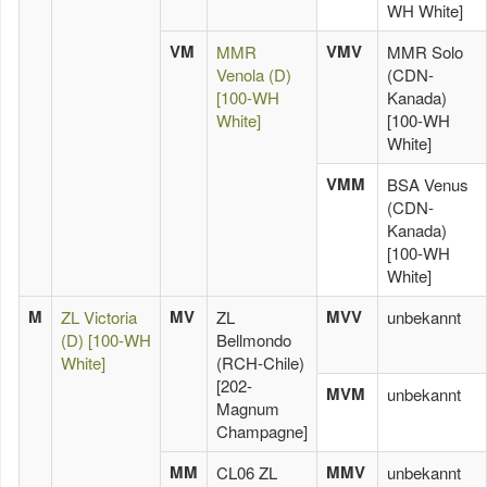
WH White]
VM
VMV
MMR
MMR Solo
Venola (D)
(CDN-
[100-WH
Kanada)
White]
[100-WH
White]
VMM
BSA Venus
(CDN-
Kanada)
[100-WH
White]
M
MV
MVV
ZL Victoria
ZL
unbekannt
(D) [100-WH
Bellmondo
White]
(RCH-Chile)
[202-
MVM
unbekannt
Magnum
Champagne]
MM
MMV
CL06 ZL
unbekannt