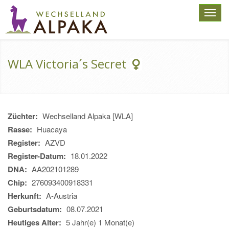
Toggl
navig
WLA Victoria´s Secret
Züchter:
Wechselland Alpaka [WLA]
Rasse:
Huacaya
Register:
AZVD
Register-Datum:
18.01.2022
DNA:
AA202101289
Chip:
276093400918331
Herkunft:
A-Austria
Geburtsdatum:
08.07.2021
Heutiges Alter:
5 Jahr(e) 1 Monat(e)