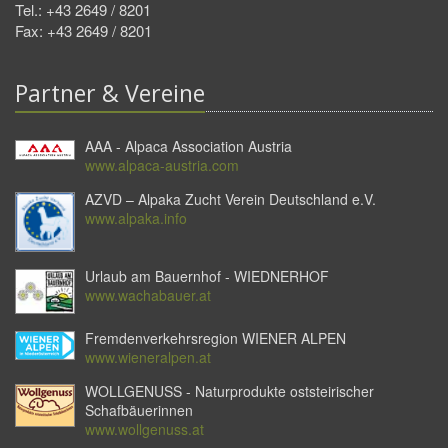
Tel.: +43 2649 / 8201
Fax: +43 2649 / 8201
Partner & Vereine
AAA - Alpaca Association Austria
www.alpaca-austria.com
AZVD – Alpaka Zucht Verein Deutschland e.V.
www.alpaka.info
Urlaub am Bauernhof - WIEDNERHOF
www.wachabauer.at
Fremdenverkehrsregion WIENER ALPEN
www.wieneralpen.at
WOLLGENUSS - Naturprodukte oststeirischer
Schafbäuerinnen
www.wollgenuss.at