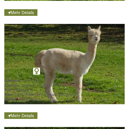
Mehr Details
JAW Venus
Geboren:
02.10.2013
Züchter:
Joglland Alpaka [JAW]
Typ:
Huacaya
Vater:
AHL Peruvian El Dorado PAGANINI
Mutter:
MMR Venola
Mehr Details