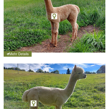
WLA Victoria´s Secret
Geboren:
08.07.2021
Züchter:
Wechselland Alpaka [WLA]
Typ:
Huacaya
Vater:
WLA Royal Shaka
Mutter:
ZL Victoria
Mehr Details
WLA Vaiana