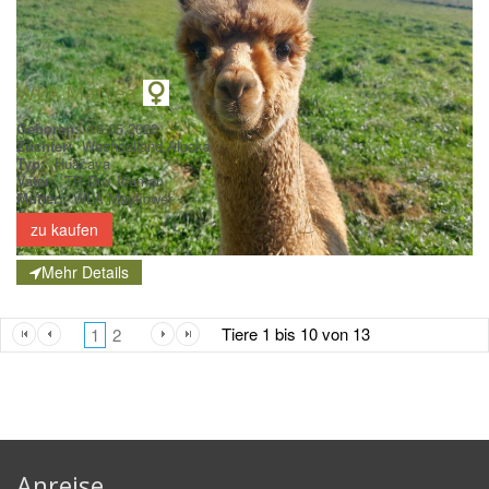
WLA Mattea
Geboren:
16.05.2023
Züchter:
Wechselland Alpaka
Typ:
Huacaya
Vater:
TR Dux Iceman
Mutter:
WLA Mayflower
zu kaufen
Mehr Details
Tiere
1
bis
10
von
13
1
2
Anreise