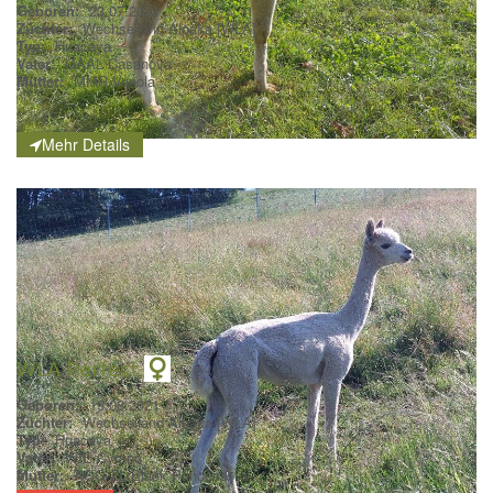
Geboren:
23.07.2021
Züchter:
Wechselland Alpaka [WLA]
Typ:
Huacaya
Vater:
GAAL Casanova
Mutter:
MMR Venola
Mehr Details
WLA Perfect
Geboren:
15.08.2021
Züchter:
Wechselland Alpaka [WLA]
Typ:
Huacaya
Vater:
WIE Cyrano
Mutter:
AOG ZL Black Princess