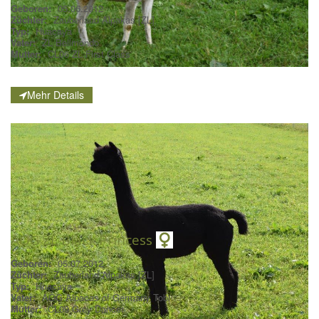
Geboren:
05.06.2012
Züchter:
Zauberland Alpakas [ZL]
Typ:
Huacaya
Vater:
ZL Bellmondo
Mutter:
CL06 ZL First Class
Mehr Details
AOG ZL Black Princess
Geboren:
05.07.2012
Züchter:
Zauberland Alpakas [ZL]
Typ:
Huacaya
Vater:
AOG Alpacas of Germany Tobi
Mutter:
CL09 Grey Dancer