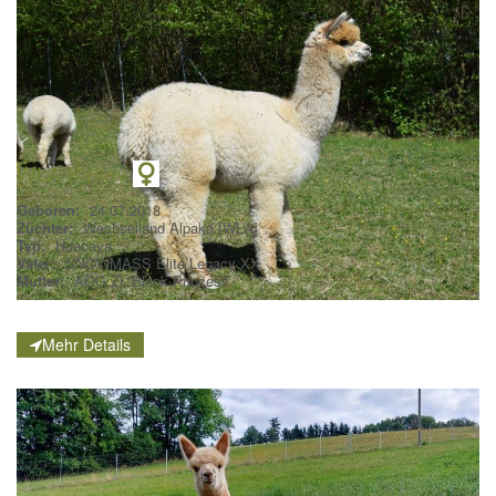
WLA Bailey
Geboren:
24.07.2018
Züchter:
Wechselland Alpaka [WLA]
Typ:
Huacaya
Vater:
SNOWMASS Elite Legacy XX
Mutter:
AOG ZL:Black Princess
Mehr Details