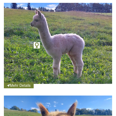
WLA Valetta
Geboren:
20.05.2022
Züchter:
Wechselland Alpaka [WLA]
Typ:
Huacaya
Vater:
WIE Cyrano
Mutter:
WLA Vintage
Mehr Details