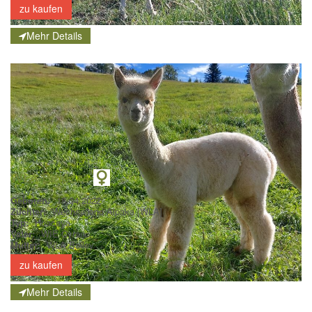
zu kaufen
Mehr Details
WLA Belezza
Geboren:
18.04.2022
Züchter:
Wechselland Alpaka [WLA]
Typ:
Huacaya
Vater:
WIE Cyrano
Mutter:
WLA Bailey
zu kaufen
Mehr Details