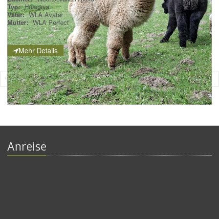
Typ:
Huacaya
Vater:
WLA Avatar
Mutter:
WLA Perfect
Mehr Details
Tiere
1
bis
7
von
7
1
Anreise