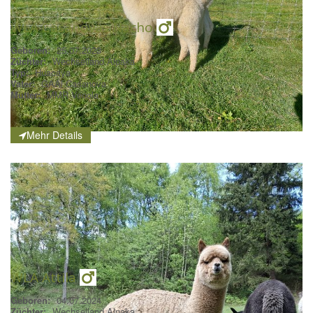
WLA Casanovas Nacho
Geboren:
25.07.2023
Züchter:
Wechselland Alpaka
Typ:
Huacaya
Vater:
GAAl Casanova
Mutter:
MMR Venola
Mehr Details
WLA Attila
Geboren:
04.07.2024
Züchter:
Wechselland Alpaka