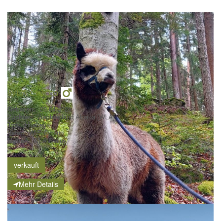
WLA Chicco
Geboren:
26.04.2021
Züchter:
Wechselland Alpaka [WLA]
Typ:
Huacaya
Vater:
WIE Cyrano
Mutter:
WLA Bailey
verkauft
Mehr Details