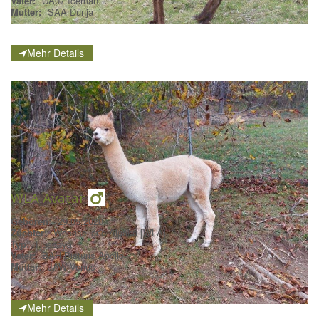
Vater:
CA07 Iceman
Mutter:
SAA Dunja
Mehr Details
WLA Avatar
Geboren:
29.05.2020
Züchter:
Wechselland Alpaka [WLA]
Typ:
Huacaya
Vater:
BAH Bisturis Apollo
Mutter:
JAW Venus
Mehr Details