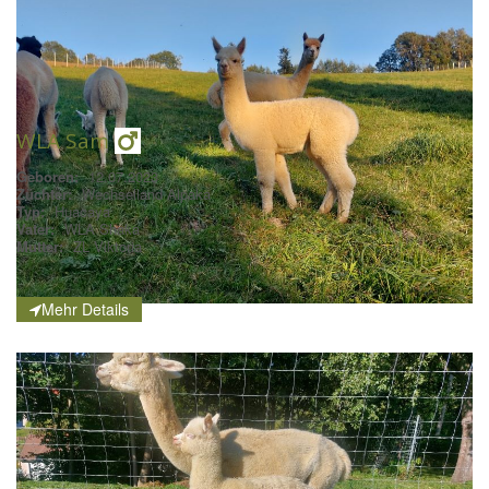
WLA Sam
Geboren:
12.07.2023
Züchter:
Wechselland Alpaka
Typ:
Huacaya
Vater:
WLA Shaka
Mutter:
ZL Viktoria
Mehr Details