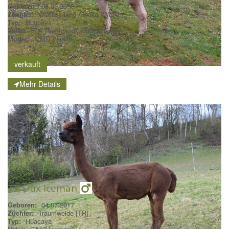
Geboren:
08.09.2016
Züchter:
Wechselland Alpaka [WLA]
Typ:
Huacaya
Vater:
FDA Rembrandt`s Royal Snow
Mutter:
MMR Venola
verkauft
Mehr Details
TR Dux Iceman
Geboren:
04.07.2017
Züchter:
Traumweide [TR]
Typ:
Huacaya